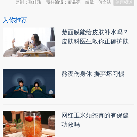
监制：张佳玮
责任编辑：董晶亮
编辑：何文洁
健康频道
为你推荐
敷面膜能给皮肤补水吗？
皮肤科医生教你正确护肤
熬夜伤身体 摒弃坏习惯
网红玉米须茶真的有保健
功效吗