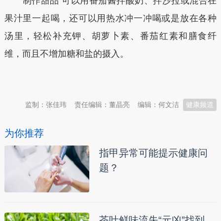
制作甜品 可以用番茄酱拌酸奶、拌沙拉或混合在
果汁里一起喝，还可以用热水冲一冲喝或是放在各种
汤里，轻松补充钾、胡萝卜素、番茄红素和膳食纤
维，而且不增加糖和盐的摄入。
本文转自：
温州新闻网 66wz.com
监制：张佳玮
责任编辑：董晶亮
编辑：何文洁
健康频道
为你推荐
指甲异常可能提示健康问
题？
茶叶鲜味流失“元凶”找到