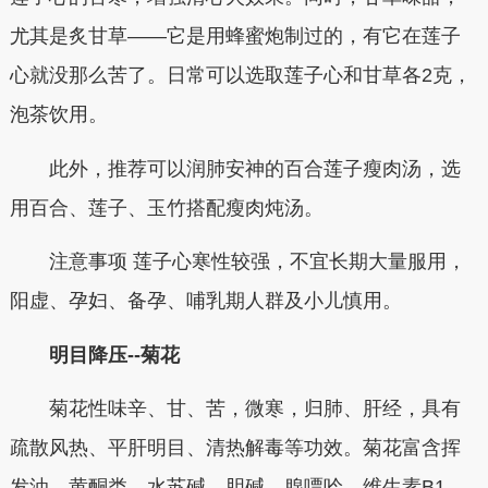
尤其是炙甘草——它是用蜂蜜炮制过的，有它在莲子
心就没那么苦了。日常可以选取莲子心和甘草各2克，
泡茶饮用。
此外，推荐可以润肺安神的百合莲子瘦肉汤，选
用百合、莲子、玉竹搭配瘦肉炖汤。
注意事项 莲子心寒性较强，不宜长期大量服用，
阳虚、孕妇、备孕、哺乳期人群及小儿慎用。
明目降压--菊花
菊花性味辛、甘、苦，微寒，归肺、肝经，具有
疏散风热、平肝明目、清热解毒等功效。菊花富含挥
发油、黄酮类、水苏碱、胆碱、腺嘌呤、维生素B1、