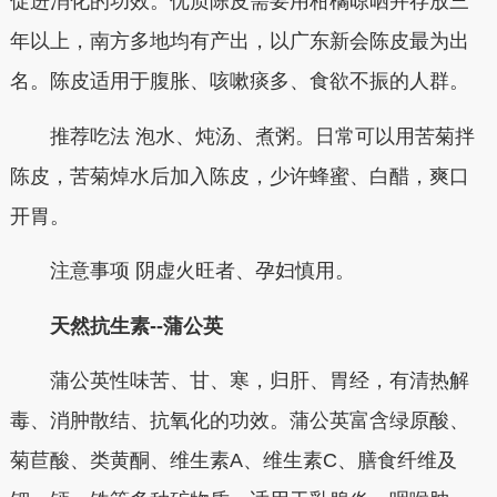
促进消化的功效。优质陈皮需要用柑橘晾晒并存放三
年以上，南方多地均有产出，以广东新会陈皮最为出
名。陈皮适用于腹胀、咳嗽痰多、食欲不振的人群。
推荐吃法 泡水、炖汤、煮粥。日常可以用苦菊拌
陈皮，苦菊焯水后加入陈皮，少许蜂蜜、白醋，爽口
开胃。
注意事项 阴虚火旺者、孕妇慎用。
天然抗生素--蒲公英
蒲公英性味苦、甘、寒，归肝、胃经，有清热解
毒、消肿散结、抗氧化的功效。蒲公英富含绿原酸、
菊苣酸、类黄酮、维生素A、维生素C、膳食纤维及