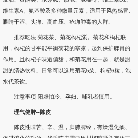
维生素A、氨基酸及多种微量元素，适用于风热感冒、
眼睛干涩、头痛、高血压、疮痈肿毒的人群。
推荐吃法 菊花茶、菊花枸杞粥。菊花和枸杞联
用，枸杞的甘平能平衡菊花的寒凉，起到保护脾胃的
作用。且枸杞子味道偏甜，和菊花用在一起，就是甜
甜的清热饮料。日常可以选用菊花5朵、枸杞6粒，泡
水代茶饮。
注意事项 阳虚怕冷、孕妇、哺乳者慎用。
理气健脾--陈皮
陈皮性味苦、辛、温，归肺脾经，有燥湿化痰、