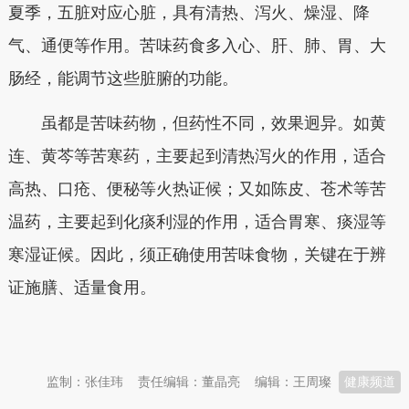
夏季，五脏对应心脏，具有清热、泻火、燥湿、降
气、通便等作用。苦味药食多入心、肝、肺、胃、大
肠经，能调节这些脏腑的功能。
虽都是苦味药物，但药性不同，效果迥异。如黄
连、黄芩等苦寒药，主要起到清热泻火的作用，适合
高热、口疮、便秘等火热证候；又如陈皮、苍术等苦
温药，主要起到化痰利湿的作用，适合胃寒、痰湿等
寒湿证候。因此，须正确使用苦味食物，关键在于辨
证施膳、适量食用。
本文转自：
温州新闻网 66wz.com
监制：张佳玮
责任编辑：董晶亮
编辑：王周璨
健康频道