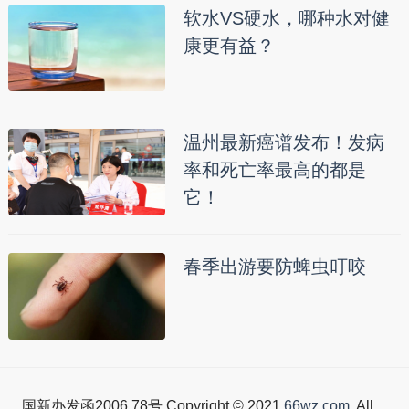
软水VS硬水，哪种水对健
康更有益？
温州最新癌谱发布！发病
率和死亡率最高的都是
它！
春季出游要防蜱虫叮咬
国新办发函2006.78号 Copyright © 2021
66wz.com
. All