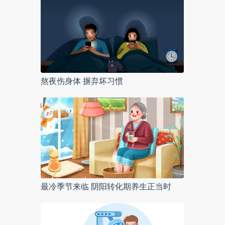
熬夜伤身体 摒弃坏习惯
最冷季节来临 阴阳转化期养生正当时