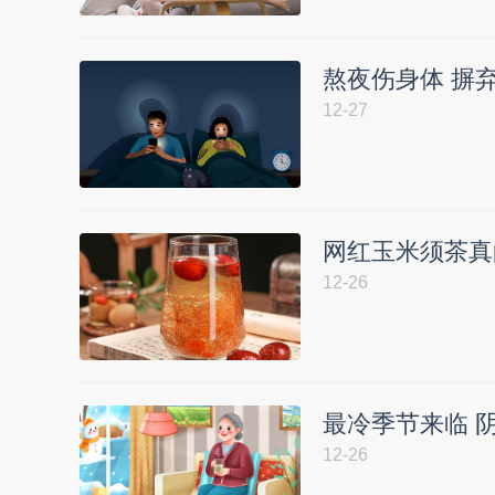
熬夜伤身体 摒
12-27
网红玉米须茶真
12-26
最冷季节来临 
12-26