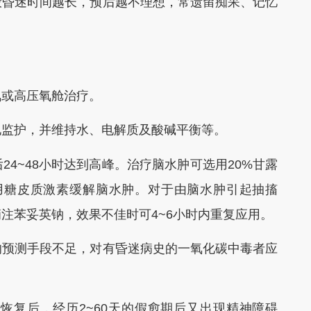
般昏迷时间越长，预后越不理想，常遗留痴呆、记忆
或高压氧舱治疗。
监护，并维持水、电解质及酸碱平衡等。
~48小时达到高峰。治疗脑水肿可选用20%甘露
用糖皮质激素缓解脑水肿。对于由脑水肿引起抽搐
注苯妥英钠，效果不佳时可4~6小时内重复应用。
预测手段不足，对有昏迷病史的一氧化碳中毒者应
复后，经历2~60天的假愈期后又出现精神障碍