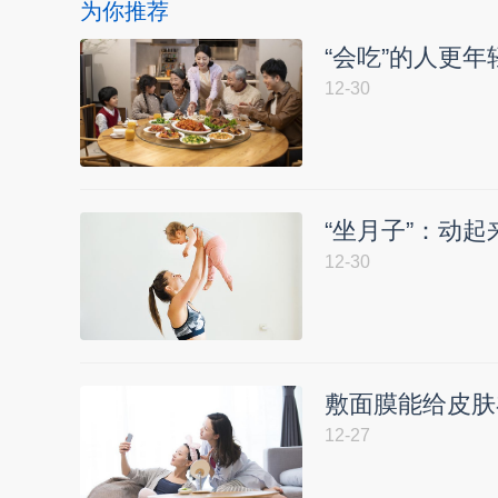
为你推荐
“会吃”的人更
12-30
“坐月子”：动
12-30
敷面膜能给皮肤
12-27