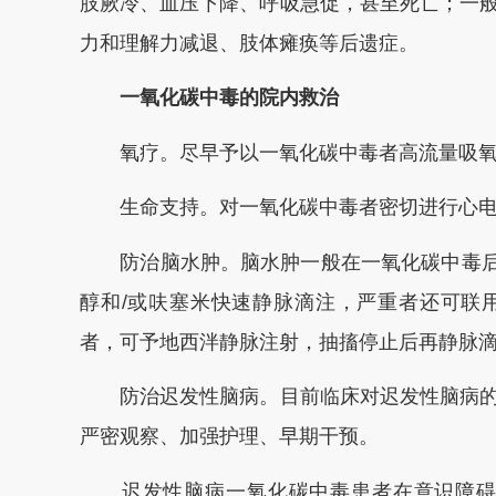
肢厥冷、血压下降、呼吸急促，甚至死亡；一
力和理解力减退、肢体瘫痪等后遗症。
一氧化碳中毒的院内救治
氧疗。尽早予以一氧化碳中毒者高流量吸氧
生命支持。对一氧化碳中毒者密切进行心电
防治脑水肿。脑水肿一般在一氧化碳中毒后24
醇和/或呋塞米快速静脉滴注，严重者还可联
者，可予地西泮静脉注射，抽搐停止后再静脉滴
防治迟发性脑病。目前临床对迟发性脑病的
严密观察、加强护理、早期干预。
迟发性脑病一氧化碳中毒患者在意识障碍恢