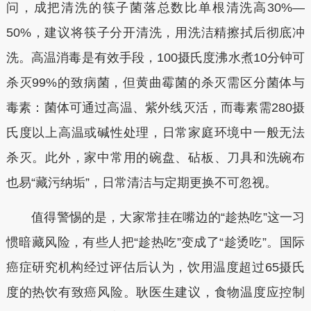
问，成把清洗的筷子菌落总数比单根清洗高30%—
50%，建议将筷子分开清洗，用洗洁精擦拭后彻底冲
洗。高温消毒是有效手段，100摄氏度沸水煮10分钟可
杀灭99%的致病菌，但黄曲霉菌的杀灭需区分菌体与
毒素：菌体可通过高温、紫外线灭活，而毒素需280摄
氏度以上高温或碱性处理，日常家庭环境中一般无法
杀灭。此外，家中常用的碗盘、砧板、刀具和洗碗布
也易“藏污纳垢”，日常清洁与定期更换不可忽视。
值得警惕的是，大家常挂在嘴边的“趁热吃”这一习
惯暗藏风险，有些人把“趁热吃”变成了“趁烫吃”。国际
癌症研究机构经过评估后认为，饮用温度超过65摄氏
度的热饮有致癌风险。耿医生建议，食物温度应控制