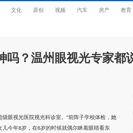
文化
原创
视频
汽车
房产
教育
么神吗？温州眼视光专家都
级眼视光医院视光科诊室。“前阵子学校体检，她
女儿今年8岁，在6岁的时候就偶尔眯着眼睛看东