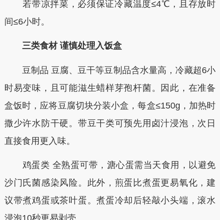
若带凉拌菜，必须保证冷藏温度≤4℃，且存放时
间≤6小时。
三类食材 谨慎处理入饭盒
豆制品 豆腐、豆干等豆制品含水量高，冷藏超6小
时易变味，且可能滋生蜡样芽孢杆菌。因此，在准备
盒饭时，应将豆腐切块分装小盒，每盒≤150g，加热时
撒少许水防干硬。带豆干类可预先用卤汁浸泡，次日
直接食用更入味。
鸡蛋类 全熟蛋可带，溏心蛋需当天食用，以避免
沙门氏菌感染风险。此外，煎蛋比煮蛋更易氧化，建
议带煮鸡蛋或茶叶蛋。煮蛋冷却后轻敲小头端，滚水
浸泡10秒更易剥壳。