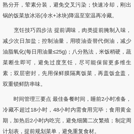
熟分开，荤素分装，避免交叉污染；快速冷却，刚出
锅的饭菜放冰浴(冷水+冰块)降温至室温再冷藏。
烹饪技巧四步法 提前调味，肉类提前腌制入味，
减少次日加盐；控制油量，用喷油壶替代倒油，减少
油脂氧化(每日用油量≤25g)；八分熟法，米饭稍硬，蔬
菜断生即可，避免过度烹饪，尽可能保留更多维生
素；双层密封，先用保鲜膜隔离饭菜，再盖饭盒盖，
双重锁鲜防串味。
时间管理三要点 最佳备餐时间，睡前2小时准备，
冷藏不超过18小时，48小时内需食用完毕；食用黄金
期，加热后2小时内吃完，避免细菌二次繁殖；制定周
计划表，提前规划菜单，避免重复食材。