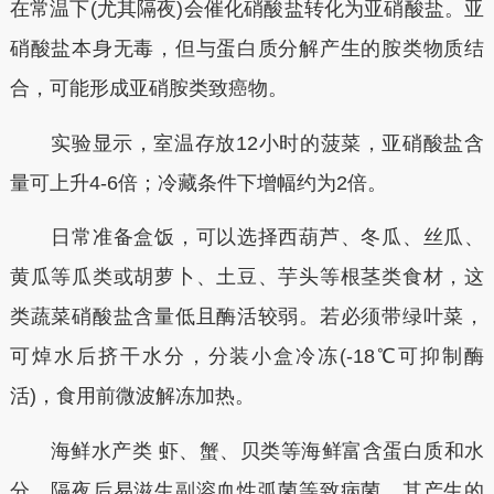
在常温下(尤其隔夜)会催化硝酸盐转化为亚硝酸盐。亚
硝酸盐本身无毒，但与蛋白质分解产生的胺类物质结
合，可能形成亚硝胺类致癌物。
实验显示，室温存放12小时的菠菜，亚硝酸盐含
量可上升4-6倍；冷藏条件下增幅约为2倍。
日常准备盒饭，可以选择西葫芦、冬瓜、丝瓜、
黄瓜等瓜类或胡萝卜、土豆、芋头等根茎类食材，这
类蔬菜硝酸盐含量低且酶活较弱。若必须带绿叶菜，
可焯水后挤干水分，分装小盒冷冻(-18℃可抑制酶
活)，食用前微波解冻加热。
海鲜水产类 虾、蟹、贝类等海鲜富含蛋白质和水
分，隔夜后易滋生副溶血性弧菌等致病菌，其产生的