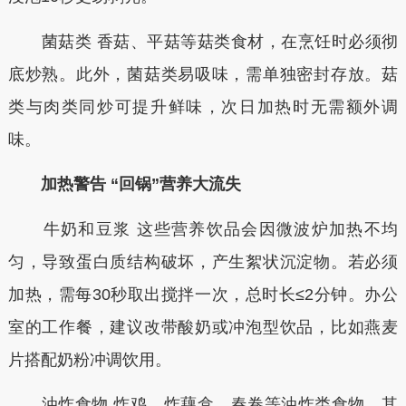
菌菇类 香菇、平菇等菇类食材，在烹饪时必须彻
底炒熟。此外，菌菇类易吸味，需单独密封存放。菇
类与肉类同炒可提升鲜味，次日加热时无需额外调
味。
加热警告 “回锅”营养大流失
牛奶和豆浆 这些营养饮品会因微波炉加热不均
匀，导致蛋白质结构破坏，产生絮状沉淀物。若必须
加热，需每30秒取出搅拌一次，总时长≤2分钟。办公
室的工作餐，建议改带酸奶或冲泡型饮品，比如燕麦
片搭配奶粉冲调饮用。
油炸食物 炸鸡、炸藕盒、春卷等油炸类食物，其