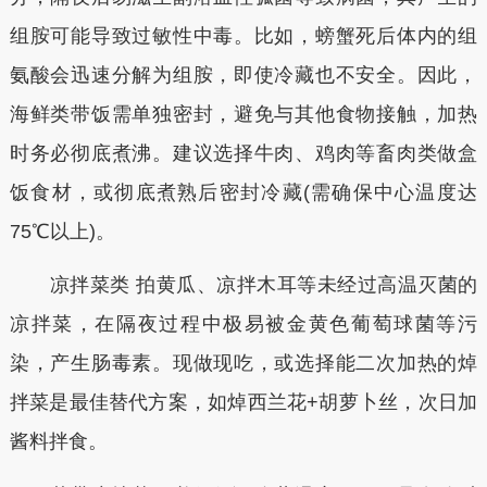
组胺可能导致过敏性中毒。比如，螃蟹死后体内的组
氨酸会迅速分解为组胺，即使冷藏也不安全。因此，
海鲜类带饭需单独密封，避免与其他食物接触，加热
时务必彻底煮沸。建议选择牛肉、鸡肉等畜肉类做盒
饭食材，或彻底煮熟后密封冷藏(需确保中心温度达
75℃以上)。
凉拌菜类 拍黄瓜、凉拌木耳等未经过高温灭菌的
凉拌菜，在隔夜过程中极易被金黄色葡萄球菌等污
染，产生肠毒素。现做现吃，或选择能二次加热的焯
拌菜是最佳替代方案，如焯西兰花+胡萝卜丝，次日加
酱料拌食。