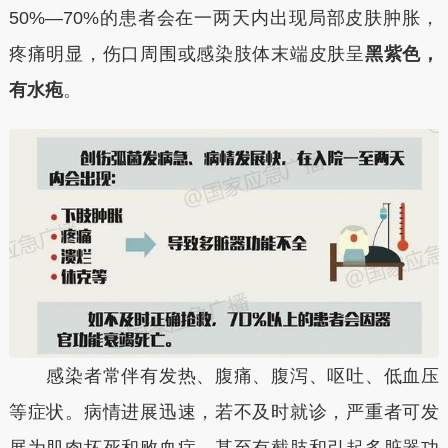
50%—70%的患者会在一两天内出现局部皮肤肿胀，
疼痛明显，伤口周围或感染肢体末端皮肤呈
黑紫色，
有水疱
。
感染者常伴有发热、腹痛、腹泻、呕吐、低血压
等症状。病情进展迅速，若不及时就诊，严重者可发
展为肌肉坏死和败血症，甚至有截肢和引起多脏器功